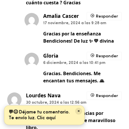
cuánto cuesta ? Gracias
Amalia Cascer
Responder
17 noviembre, 2024 a las 9:28 am
Gracias por la enseñanza
Bendiciones! De luz ✨️ 💛 divina
Gloria
Responder
6 diciembre, 2024 a las 10:41 pm
Gracias. Bendiciones. Me
encantan tus mensajes. 🙏
Lourdes Nava
Responder
30 octubre, 2024 a las 12:56 am
×
💬😊 Déjame tu comentario.
Hola Gabriel, infinitas gracias por
Te envío luz. Clic aquí
contribuir a la luz con éste maravilloso
libro.