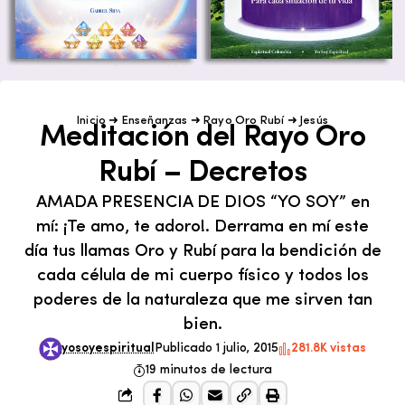
Inicio
➜
Enseñanzas
➜
Rayo Oro Rubí
➜
Jesús
Meditación del Rayo Oro
Rubí – Decretos
AMADA PRESENCIA DE DIOS “YO SOY” en
mí: ¡Te amo, te adoro!. Derrama en mí este
día tus llamas Oro y Rubí para la bendición de
cada célula de mi cuerpo físico y todos los
poderes de la naturaleza que me sirven tan
bien.
yosoyespiritual
Publicado 1 julio, 2015
281.8K vistas
19 minutos de lectura