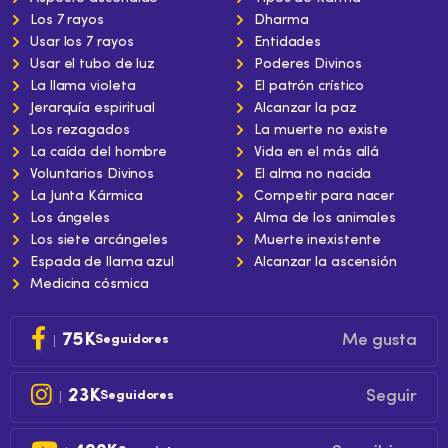
Los 7 rayos
Dharma
Usar los 7 rayos
Entidades
Usar el tubo de luz
Poderes Divinos
La llama violeta
El patrón crístico
Jerarquía espiritual
Alcanzar la paz
Los rezagados
La muerte no existe
La caída del hombre
Vida en el más allá
Voluntarios Divinos
El alma no nacida
La Junta Kármica
Competir para nacer
Los ángeles
Alma de los animales
Los siete arcángeles
Muerte inexistente
Espada de llama azul
Alcanzar la ascensión
Medicina cósmica
75K
Me gusta
Seguidores
23K
Seguir
Seguidores