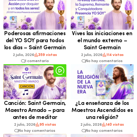
Poderosas afirmaciones
Vives las iniciaciones en
del YO SOY para todos
el mundo externo –
los días – Saint Germain
Saint Germain
2 julio, 2026
359 vistas
2 julio, 2026
114 vistas
1 comentario
No hay comentarios
Canción: Saint Germain,
¿La enseñanza de los
Maestro Amado – para
Maestros Ascendidos es
antes de meditar
una religión?
2 julio, 2026
95 vistas
2 julio, 2026
140 vistas
No hay comentarios
No hay comentarios