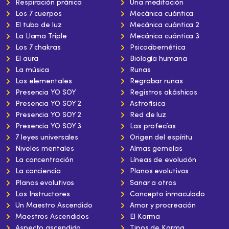
Respiración pránica
Una meditación
Los 7 cuerpos
Mecánica cuántica
El tubo de luz
Mecánica cuántica 2
La Llama Triple
Mecánica cuántica 3
Los 7 chakras
Psicocibernética
El aura
Biología humana
La música
Runas
Los elementales
Regrabar runas
Presencia YO SOY
Registros akáshicos
Presencia YO SOY 2
Astrofísica
Presencia YO SOY 2
Red de luz
Presencia YO SOY 3
Las profecías
7 leyes universales
Origen del espíritu
Niveles mentales
Almas gemelas
La concentración
Líneas de evolución
La conciencia
Planos evolutivos
Planos evolutivos
Sanar a otros
Los Instructores
Concepto inmaculado
Un Maestro Ascendido
Amor y procreación
Maestros Ascendidos
El Karma
Aspecto ascendido
Tipos de Karma