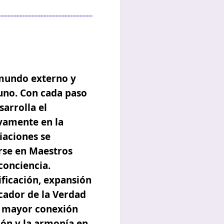
 mundo externo y
 uno. Con cada paso
sarrolla el
ivamente en la
ciaciones
se
rse en Maestros
conciencia.
ificación, expansión
scador de la Verdad
a mayor conexión
ión y la armonía en