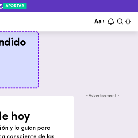
APORTAR
Aa
ndido
- Advertisement -
de hoy
ión y lo guían para
ca consciente de las