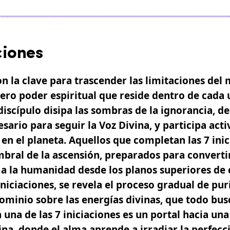
ciones
n la clave para trascender las limitaciones del
ero poder espiritual que reside dentro de cada
discípulo disipa las sombras de la ignorancia, de
sario para seguir la Voz Divina, y participa act
 en el planeta. Aquellos que completan las
7 ini
mbral de la
ascensión
, preparados para converti
 a la humanidad desde los planos superiores de 
iniciaciones
, se revela el proceso gradual de pur
dominio sobre las energías divinas, que todo bu
a una de las
7 iniciaciones
es un portal hacia un
ina, donde el alma aprende a irradiar la perfecc