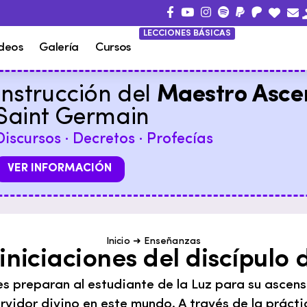
LECCIONES BÁSICAS
deos
Galería
Cursos
Instrucción del
Maestro Asce
Saint Germain
Discursos · Decretos · Profecías
VER INFORMACIÓN
Inicio
➜
Enseñanzas
 iniciaciones del discípulo 
es preparan al estudiante de la Luz para su ascens
ervidor divino en este mundo. A través de la prácti