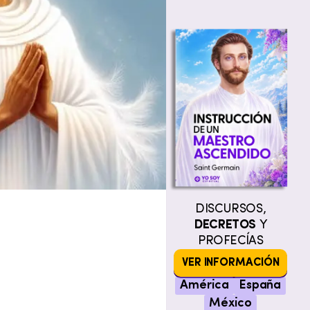
DISCURSOS,
DECRETOS
Y
PROFECÍAS
VER INFORMACIÓN
América
España
México