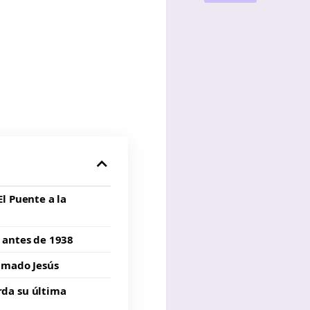
l Puente a la
 antes de 1938
 amado Jesús
rda su última