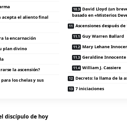
karma
David Lloyd (un brev
basado en «Misterios Dev
acepta el aliento final
Ascensiones después de
Guy Warren Ballard
ra la encarnación
Mary Lehane Innoce
 plan divino
Geraldine Innocente
da
William J. Cassiere
rarse la ascensión?
Decreto: la llama de la 
para los chelas y sus
7 iniciaciones
el discípulo de hoy