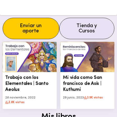
Enviar un
Tienda y
aporte
Cursos
Trabajo con los
Mi vida como San
Elementales | Santo
francisco de Asís |
Aeolus
Kuthumi
28 noviembre, 2022
29 junio, 2023
3.9K vistas
2.8K vistas
Mis libros