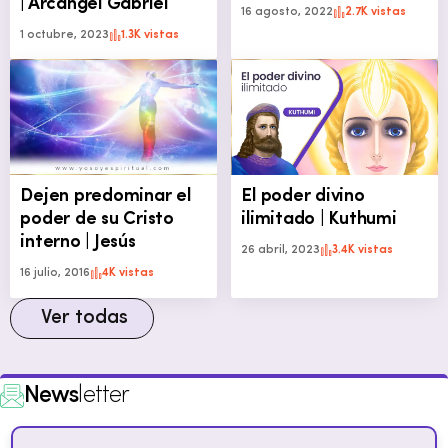
| Arcángel Gabriel
16 agosto, 2022
2.7K vistas
1 octubre, 2023
1.3K vistas
Dejen predominar el
El poder divino
poder de su Cristo
ilimitado | Kuthumi
interno | Jesús
26 abril, 2023
3.4K vistas
16 julio, 2016
4K vistas
Ver todas
News
letter