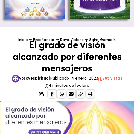
Inicio
➜
Enseñanzas
➜
Rayo Violeta
➜
Saint Germain
El grado de visión
alcanzado por diferentes
mensajeros
yosoyespiritual
Publicado 14 enero, 2023
985 vistas
4 minutos de lectura