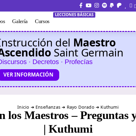
LECCIONES BÁSICAS
eos
Galería
Cursos
Instrucción del
Maestro
Ascendido
Saint Germain
Discursos · Decretos · Profecías
VER INFORMACIÓN
Inicio
➜
Enseñanzas
➜
Rayo Dorado
➜
Kuthumi
n los Maestros – Preguntas 
| Kuthumi