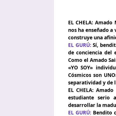
EL CHELA:
Amado Mae
nos ha enseñado a v
construye una afini
EL GURÚ:
Sí, bendi
de conciencia del 
Como el Amado Sain
«YO SOY» individu
Cósmicos son UNO»!
separatividad y de l
EL CHELA:
Amado Ma
estudiante serio 
desarrollar la madu
EL GURÚ:
Bendito c