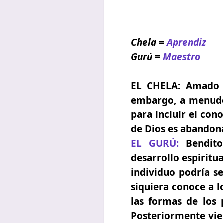
Chela =
Aprendiz
Gurú =
Maestro
EL CHELA:
Amado M
embargo, a menudo 
para incluir el con
de Dios es abandon
EL GURÚ:
Bendito 
desarrollo espiritu
individuo podría s
siquiera conoce a l
las formas de los 
Posteriormente vie