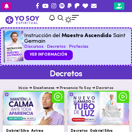
Instrucción del
Maestro Ascendido
Saint
Germain
Discursos · Decretos · Profecías
VER INFORMACIÓN
Decretos
Inicio
➜
Enseñanzas
➜
Presencia Yo Soy
➜
Decretos
Gabriel Silva
Astrea
Decretos
Gabriel Silva