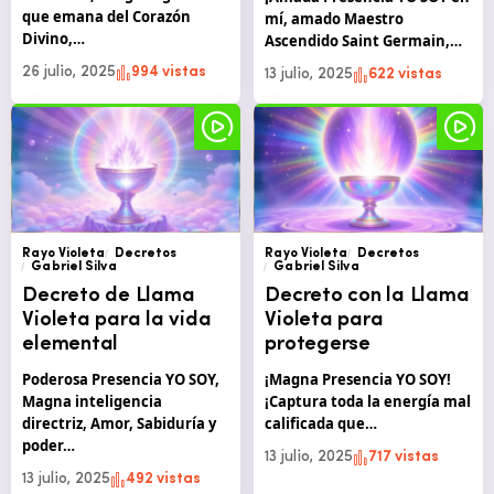
que emana del Corazón
mí, amado Maestro
Divino,…
Ascendido Saint Germain,…
26 julio, 2025
994 vistas
13 julio, 2025
622 vistas
Rayo Violeta
Decretos
Rayo Violeta
Decretos
Gabriel Silva
Gabriel Silva
Decreto de Llama
Decreto con la Llama
Violeta para la vida
Violeta para
elemental
protegerse
Poderosa Presencia YO SOY,
¡Magna Presencia YO SOY!
Magna inteligencia
¡Captura toda la energía mal
directriz, Amor, Sabiduría y
calificada que…
poder…
13 julio, 2025
717 vistas
13 julio, 2025
492 vistas