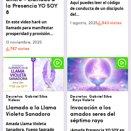
Aquí puedes leer el código
la Presencia YO SOY
de conducta de un discípulo
8
del…
En este video haré un
1 agosto, 2025
943 vistas
llamado para manifestar
prosperidad y provisión…
13 noviembre, 2025
767 vistas
Decretos
Gabriel Silva
Decretos
Gabriel Silva
Videos
Rayo Violeta
Llamado a la Llama
Invocación a los
Violeta Sanadora
amados seres del
séptimo rayo
Amada Llama Violeta
Sanadora, Fuego Sagrado
¡Amada Presencia YO SOY en