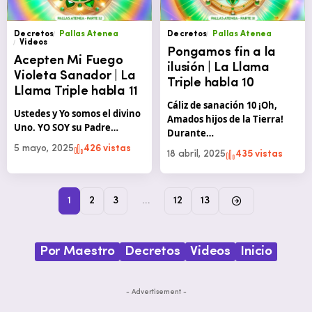
Decretos
Pallas Atenea
Decretos
Pallas Atenea
Videos
Pongamos fin a la
Acepten Mi Fuego
ilusión | La Llama
Violeta Sanador | La
Triple habla 10
Llama Triple habla 11
Cáliz de sanación 10 ¡Oh,
Ustedes y Yo somos el divino
Amados hijos de la Tierra!
Uno. YO SOY su Padre…
Durante…
5 mayo, 2025
426 vistas
18 abril, 2025
435 vistas
1
2
3
…
12
13
Por Maestro
Decretos
Videos
Inicio
- Advertisement -