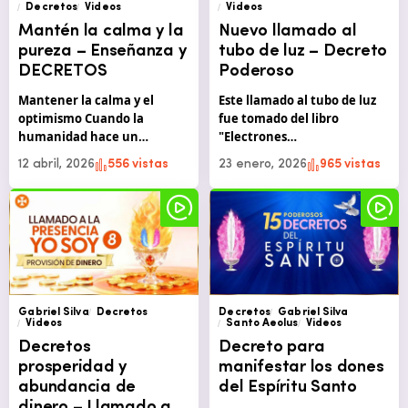
Decretos
Videos
Videos
Mantén la calma y la
Nuevo llamado al
pureza – Enseñanza y
tubo de luz – Decreto
DECRETOS
Poderoso
Mantener la calma y el
Este llamado al tubo de luz
optimismo Cuando la
fue tomado del libro
humanidad hace un…
"Electrones…
12 abril, 2026
556 vistas
23 enero, 2026
965 vistas
Gabriel Silva
Decretos
Decretos
Gabriel Silva
Videos
Santo Aeolus
Videos
Decretos
Decreto para
prosperidad y
manifestar los dones
abundancia de
del Espíritu Santo
dinero – Llamado a