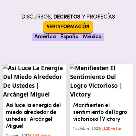
DISCURSOS,
DECRETOS
Y PROFECÍAS
VER INFORMACIÓN
América
España
México
Así luce la energía del
Manifiesten el
miedo alrededor de
sentimiento del logro
ustedes | Arcángel
victorioso | Victory
Miguel
1 octubre, 2023
1.2K vistas
11 mayo, 2017
3.8K vistas