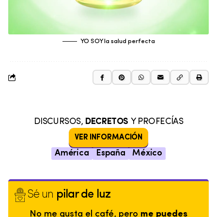
YO SOY la salud perfecta
DISCURSOS,
DECRETOS
Y PROFECÍAS
VER INFORMACIÓN
América
España
México
Sé un
pilar de luz
No me gusta el café, pero
me puedes