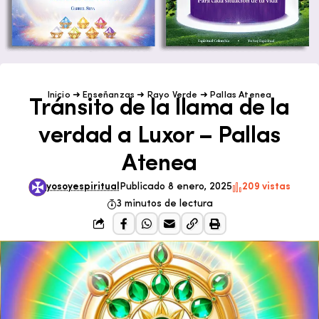
Inicio
➜
Enseñanzas
➜
Rayo Verde
➜
Pallas Atenea
Tránsito de la llama de la
verdad a Luxor – Pallas
Atenea
yosoyespiritual
Publicado 8 enero, 2025
209 vistas
3 minutos de lectura