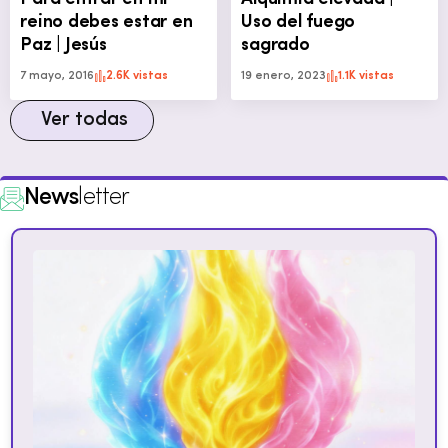
reino debes estar en
Uso del fuego
Paz | Jesús
sagrado
7 mayo, 2016
2.6K vistas
19 enero, 2023
1.1K vistas
Ver todas
News
letter