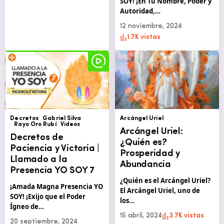
SOY! ¡En Tu Nombre, Poder y
Autoridad,…
12 noviembre, 2024
1.7K vistas
Decretos
Gabriel Silva
Arcángel Uriel
Rayo Oro Rubí
Videos
Arcángel Uriel:
Decretos de
¿Quién es?
Paciencia y Victoria |
Prosperidad y
Llamado a la
Abundancia
Presencia YO SOY 7
¿Quién es el Arcángel Uriel?
¡Amada Magna Presencia YO
El Arcángel Uriel, uno de
SOY! ¡Exijo que el Poder
los…
Ígneo de…
15 abril, 2024
3.7K vistas
20 septiembre, 2024