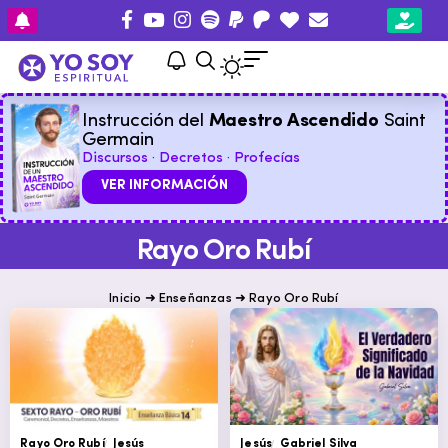
Instrucción del
Maestro Ascendido
Saint
Germain
Discursos · Decretos · Profecías
VER INFORMACIÓN
Rayo Oro Rubí
Inicio
➜
Enseñanzas
➜
Rayo Oro Rubí
Rayo Oro Rubí
Jesús
Jesús
Gabriel Silva