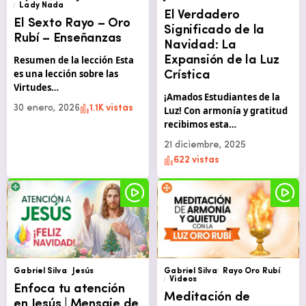
Lady Nada
El Verdadero
El Sexto Rayo – Oro
Significado de la
Rubí – Enseñanzas
Navidad: La
Resumen de la lección Esta
Expansión de la Luz
es una lección sobre las
Crística
Virtudes…
¡Amados Estudiantes de la
30 enero, 2026
1.1K vistas
Luz! Con armonía y gratitud
recibimos esta…
21 diciembre, 2025
622 vistas
Gabriel Silva
Jesús
Gabriel Silva
Rayo Oro Rubí
Videos
Enfoca tu atención
Meditación de
en Jesús | Mensaje de