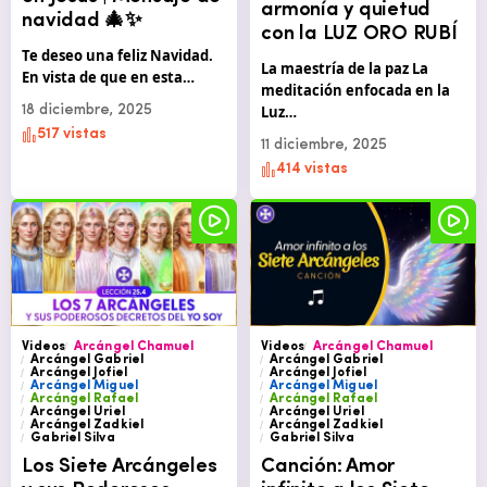
armonía y quietud
navidad 🎄✨
con la LUZ ORO RUBÍ
Te deseo una feliz Navidad.
La maestría de la paz La
En vista de que en esta…
meditación enfocada en la
18 diciembre, 2025
Luz…
517 vistas
11 diciembre, 2025
414 vistas
Videos
Arcángel Chamuel
Videos
Arcángel Chamuel
Arcángel Gabriel
Arcángel Gabriel
Arcángel Jofiel
Arcángel Jofiel
Arcángel Miguel
Arcángel Miguel
Arcángel Rafael
Arcángel Rafael
Arcángel Uriel
Arcángel Uriel
Arcángel Zadkiel
Arcángel Zadkiel
Gabriel Silva
Gabriel Silva
Los Siete Arcángeles
Canción: Amor