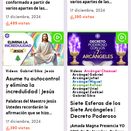
varios apartes de las…
conformado a partir de
varios apartes de las…
17 diciembre, 2024
17 diciembre, 2024
390 vistas
499 vistas
Videos
Gabriel Silva
Jesús
Videos
Arcángel Chamuel
Arcángel Gabriel
Asume tu autocontrol
Arcángel Jofiel
Arcángel Miguel
y elimina la
Arcángel Rafael
Arcángel Uriel
incredulidad | Jesús
Arcángel Zadkiel
Gabriel Silva
Palabras del Maestro Jesús
Siete Esferas de los
Ustedes recordarán la
Siete Arcángeles |
afirmación que se hizo…
Decreto Poderoso
17 diciembre, 2024
¡Amada Magna Presencia YO
390 vistas