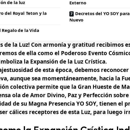
ón de la luz
Externo
ro del Royal Teton y la
Decretos del YO SOY para
Nuevo
l Regalo de la Vida
 de la Luz! Con armonía y gratitud recibimos e
remos de ella como el Poderoso Evento Cósmico
imboliza la
Expansión de la Luz Crística
.
ajestuosidad de esta época, debemos reconocer 
eva, aunque sea momentáneamente, hacia la Fu
ción colectiva permite que la Gran Hueste de M
ensa ola de
Amor
Divino, Paz y Perfección sobre 
lidad de su
Magna Presencia YO SOY
, tienen el p
er cálices receptores de esta Luz, para luego ir