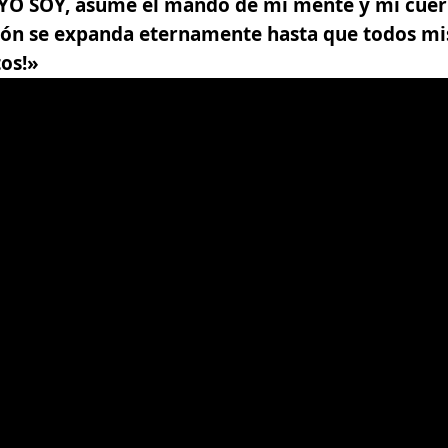
YO SOY, asume el mando de mi mente y mi cuerp
azón se expanda eternamente hasta que todos m
os!»