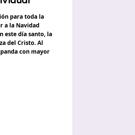
ividual
ión
para toda la
r a la Navidad
 este día santo, la
 del Cristo. Al
 expanda con mayor