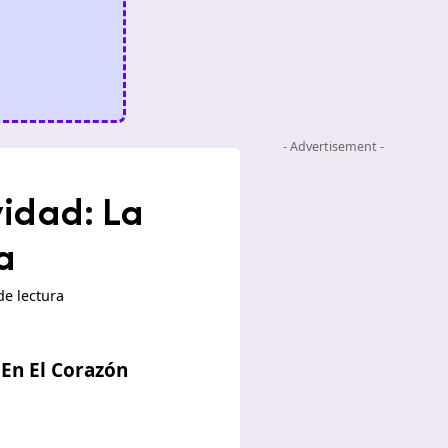
- Advertisement -
vidad: La
a
de lectura