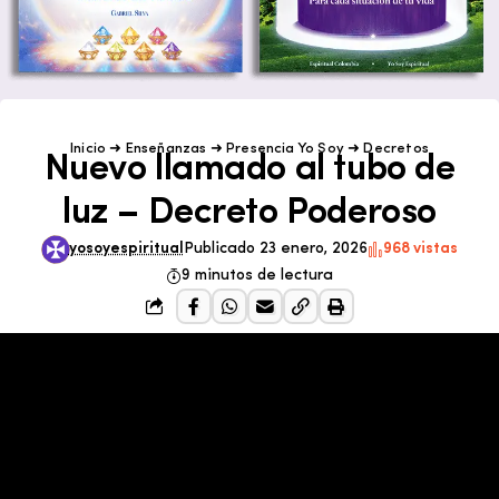
Inicio
➜
Enseñanzas
➜
Presencia Yo Soy
➜
Decretos
Nuevo llamado al tubo de
luz – Decreto Poderoso
yosoyespiritual
Publicado 23 enero, 2026
968 vistas
9 minutos de lectura