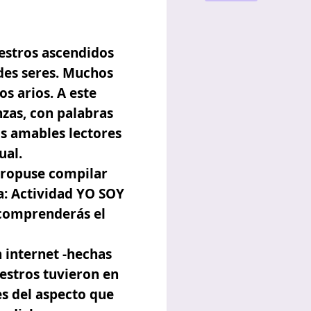
aestros ascendidos
des seres. Muchos
s arios. A este
zas, con palabras
s amables lectores
ual.
propuse compilar
a: Actividad YO SOY
 comprenderás el
 internet -hechas
estros tuvieron en
es del aspecto que