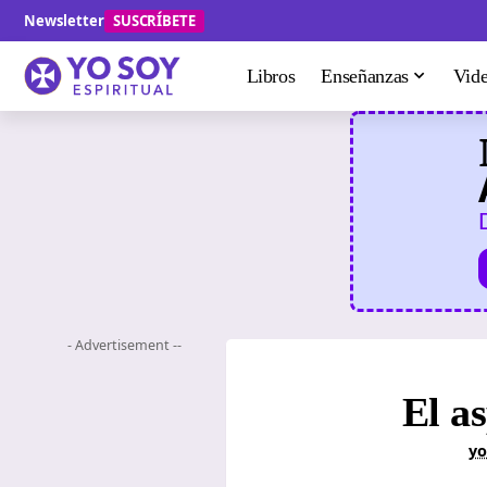
Newsletter
SUSCRÍBETE
Libros
Enseñanzas
Vid
- Advertisement --
El a
yo