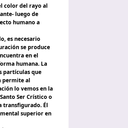
 color del rayo al
lante- luego de
specto humano a
o, es necesario
uración se produce
encuentra en el
 forma humana. La
s partículas que
n permite al
ación lo vemos en la
Santo Ser Crístico o
 transfigurado. Él
 mental superior en