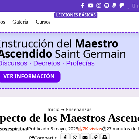
LECCIONES BÁSICAS
eos
Galería
Cursos
Instrucción del
Maestro
Ascendido
Saint Germain
Discursos · Decretos · Profecías
VER INFORMACIÓN
Inicio
➜
Enseñanzas
specto de los Maestros Ascen
soyespiritual
Publicado 8 mayo, 2023
7K vistas
27 minutos de 
Compartir