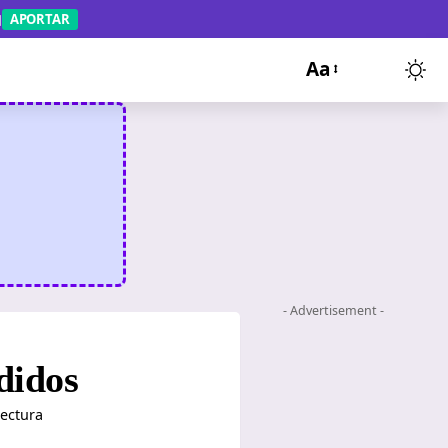
APORTAR
Aa
- Advertisement -
didos
lectura