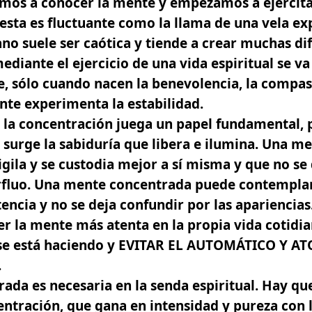
os a conocer la mente y empezamos a ejercita
esta es fluctuante como la llama de una vela exp
o suele ser caótica y tiende a crear muchas dif
mediante el ejercicio de una vida espiritual se v
, sólo cuando nacen la benevolencia, la compas
te experimenta la estabilidad.
al la concentración juega un papel fundamental, 
 surge la sabiduría que libera e ilumina. Una m
gila y se custodia mejor a sí misma y que no se 
erfluo. Una mente concentrada puede contemplar
encia y no se deja confundir por las apariencias
 la mente más atenta en la propia vida cotidia
 se está haciendo y EVITAR EL AUTOMÁTICO Y A
.
da es necesaria en la senda espiritual. Hay que
centración, que gana en intensidad y pureza con 