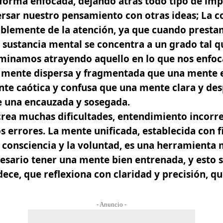
forma enfocada, dejando atrás todo tipo de imp
ersar nuestro pensamiento con otras ideas; La 
ablemente de la atención, ya que cuando presta
a sustancia mental se concentra a un grado tal q
minamos atrayendo aquello en lo que nos enfo
 mente dispersa y fragmentada que una mente e
te caótica y confusa que una mente clara y de
e una encauzada y sosegada.
rea muchas dificultades, entendimiento incorre
s errores. La mente unificada, establecida con f
 consciencia y la voluntad, es una herramienta m
cesario tener una mente bien entrenada, y esto s
ce, que reflexiona con claridad y precisión, qu
- Anuncio -