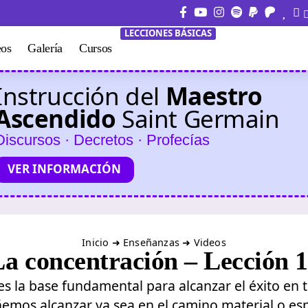
LECCIONES BÁSICAS
eos
Galería
Cursos
Instrucción del
Maestro
Ascendido
Saint Germain
Discursos · Decretos · Profecías
VER INFORMACIÓN
Inicio
➜
Enseñanzas
➜
Videos
La concentración – Lección 1
es la base fundamental para alcanzar el éxito en
mos alcanzar ya sea en el camino material o espi