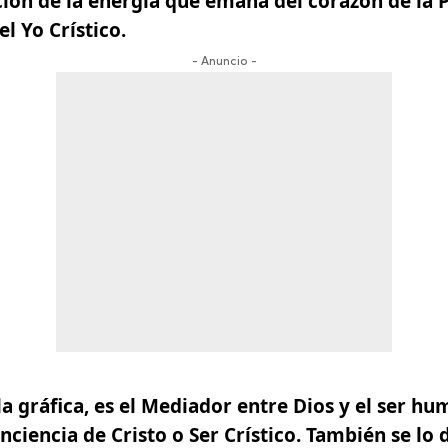
ción de la energía
que emana del corazón de la P
el Yo Crístico.
- Anuncio -
la gráfica,
es el Mediador entre Dios y el ser hu
nciencia de Cristo o
Ser Crístico.
También se lo