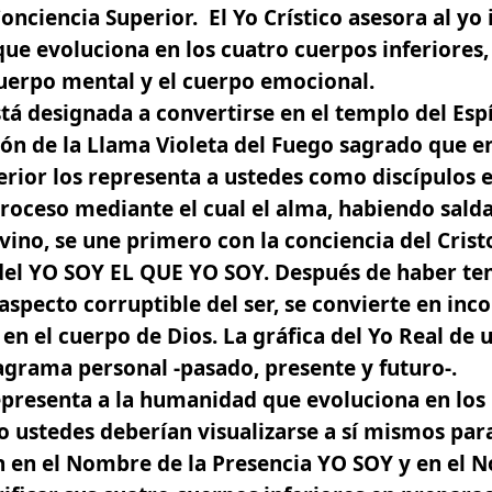
Conciencia Superior.
El Yo Crístico asesora al yo
que evoluciona en los cuatro cuerpos inferiores, e
cuerpo mental y el cuerpo emocional.
stá designada a convertirse en el templo del Esp
ción de la Llama Violeta del Fuego sagrado que e
ferior los representa a ustedes como discípulos 
proceso mediante el cual el alma, habiendo sal
vino, se une primero con la conciencia del Crist
del
YO SOY EL QUE YO SOY.
Después de haber te
 aspecto corruptible del ser, se convierte en inc
 el cuerpo de Dios. La gráfica del Yo Real de u
iagrama personal
-pasado, presente y futuro-.
representa a la humanidad que evoluciona en los 
o ustedes deberían visualizarse a sí mismos par
 en el Nombre de la
Presencia YO SOY y en el 