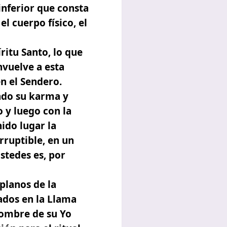
 inferior
que consta
l cuerpo físico, el
íritu Santo
, lo que
nvuelve a esta
en el Sendero.
dado su karma y
o y luego con la
nido lugar
la
orruptible, en un
stedes es, por
planos de la
ados en la Llama
Nombre de su Yo