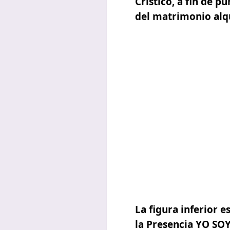
Crístico
, a fin de p
del matrimonio al
La figura inferior 
la
Presencia YO SO