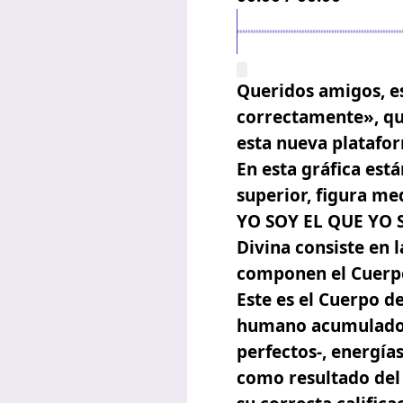
Queridos amigos, e
correctamente»
, q
esta nueva platafor
En esta gráfica est
superior, figura med
YO SOY EL QUE YO 
Divina consiste en 
componen el Cuerpo
Este es el Cuerpo
de
humano acumulados 
perfectos-, energía
como resultado del 