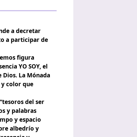
de a decretar
o a participar de
remos figura
esencia YO SOY, el
de Dios. La Mónada
 y color que
“tesoros del ser
os y palabras
iempo y espacio
bre albedrío y