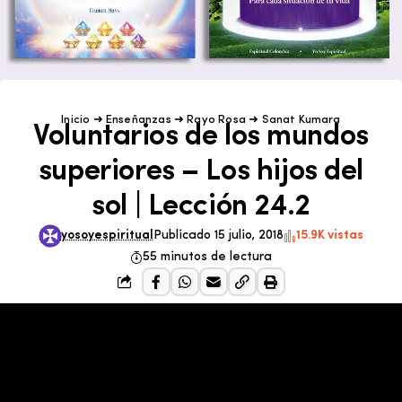
Inicio
➜
Enseñanzas
➜
Rayo Rosa
➜
Sanat Kumara
Voluntarios de los mundos
superiores – Los hijos del
sol | Lección 24.2
yosoyespiritual
Publicado 15 julio, 2018
15.9K vistas
55 minutos de lectura