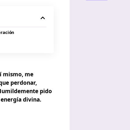
eración
mí mismo, me
 que perdonar,
 Humildemente pido
energía divina.