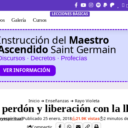
LECCIONES BÁSICAS
eos
Galería
Cursos
Instrucción del
Maestro
Ascendido
Saint Germain
Discursos · Decretos · Profecías
VER INFORMACIÓN
Inicio
➜
Enseñanzas
➜
Rayo Violeta
 perdón y liberación con la l
yespiritual
Publicado 25 enero, 2018
21.9K vistas
2 minutos de
Compartir