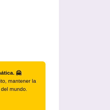
ática. 🤗
to, mantener la
r del mundo.