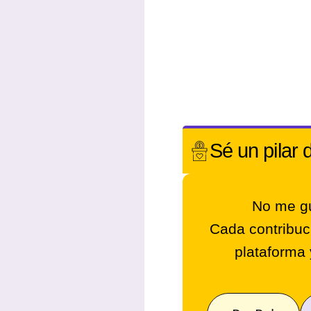
Sé un
pilar 
No me gu
Cada contribuc
plataforma 