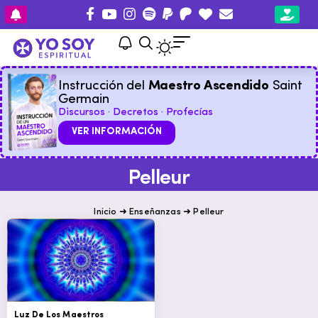
Instrucción del
Maestro Ascendido
Saint
Germain
Discursos · Decretos · Profecías
VER INFORMACIÓN
Pelleur
Inicio
➜
Enseñanzas
➜
Pelleur
Luz De Los Maestros