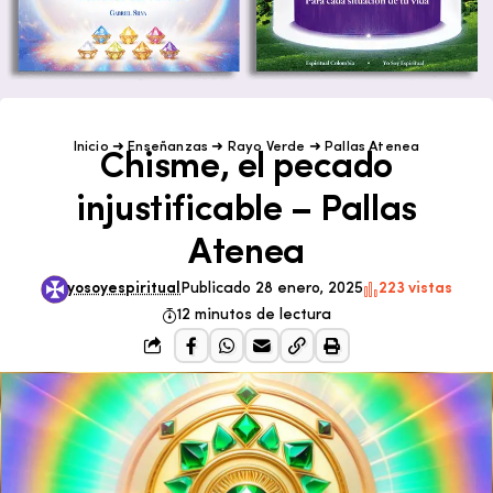
Inicio
➜
Enseñanzas
➜
Rayo Verde
➜
Pallas Atenea
Chisme, el pecado
injustificable – Pallas
Atenea
yosoyespiritual
Publicado 28 enero, 2025
223 vistas
12 minutos de lectura