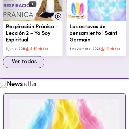
Respiración Pránica –
Las octavas de
Lección 2 – Yo Soy
pensamiento | Saint
Espiritual
Germain
5 junio, 2016
15.6K vistas
6 noviembre, 2023
1.1K vistas
Ver todas
News
letter