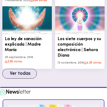
1 noviembre, 2025
456 vistas
La ley de sanación
Los siete cuerpos y su
explicada | Madre
composición
María
electrónica | Señora
Diana
25 septiembre, 2016
3.5K vistas
13 noviembre, 2016
4.2K vistas
Ver todas
News
letter