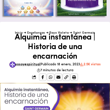
Inicio
➜
Enseñanzas
➜
Rayo Violeta
➜
Saint Germain
Alquimia instantánea |
Historia de una
encarnación
yosoyespiritual
Publicado 18 enero, 2023
2.5K vistas
7 minutos de lectura