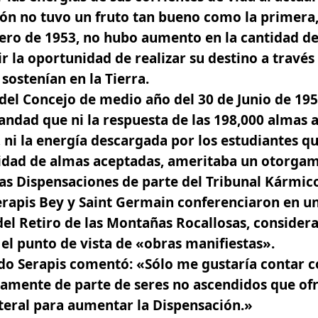
n no tuvo un fruto tan bueno como la primera,
ero de 1953, no hubo aumento en la cantidad de
ir la oportunidad de realizar su destino a través
sostenían en la Tierra.
del Concejo de medio año del 30 de Junio de 1953
ndad que ni la respuesta de las 198,000 almas a 
, ni la energía descargada por los estudiantes q
idad de almas aceptadas, ameritaba un otorga
sas Dispensaciones
de parte del Tribunal Kármico.
erapis Bey y Saint Germain conferenciaron en u
del Retiro de las Montañas Rocallosas, considera
l punto de vista de «obras manifiestas».
do Serapis comentó: «Sólo me gustaría contar c
amente de parte de seres no ascendidos que ofr
eral para aumentar la Dispensación.»