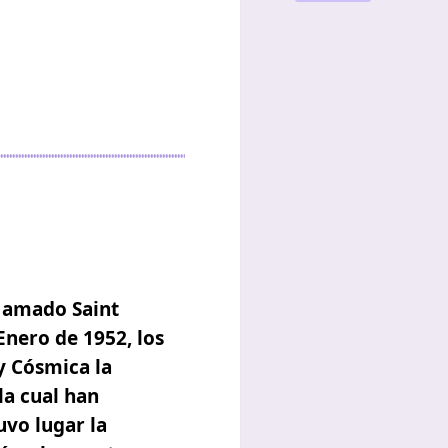
o amado Saint
Enero de 1952, los
ey Cósmica
la
 la cual han
uvo lugar la