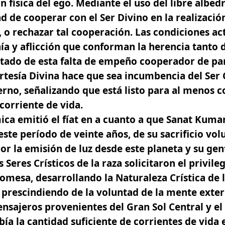
física del ego. Mediante el uso del libre albedr
ad de cooperar con el Ser Divino en la realizació
, o rechazar tal cooperación. Las condiciones ac
ía y aflicción que conforman la herencia tanto 
ultado de esta falta de empeño cooperador de pa
rtesía Divina hace que sea incumbencia del Ser 
erno, señalizando que está listo para al menos c
 corriente de vida.
ca emitió el fíat en a cuanto a que Sanat Kumar
 este período de veinte años, de su sacrificio vol
por la emisión de luz desde este planeta y su ge
s Seres Crísticos de la raza solicitaron el privile
promesa
, desarrollando la Naturaleza Crística de
, prescindiendo de la voluntad de la mente exter
nsajeros provenientes del Gran Sol Central y el
ía la cantidad suficiente de corrientes de vida