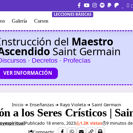
LECCIONES BÁSICAS
eos
Galería
Cursos
Instrucción del
Maestro
Ascendido
Saint Germain
Discursos · Decretos · Profecías
VER INFORMACIÓN
Inicio
➜
Enseñanzas
➜
Rayo Violeta
➜
Saint Germain
ón a los Seres Crísticos | Sa
oyespiritual
Publicado 18 enero, 2023
1.2K vistas
9 minutos de
Compartir