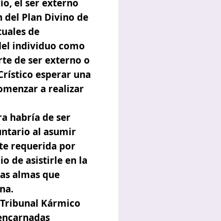
ío, el ser externo
n del
Plan Divino
de
tuales de
del individuo como
rte de ser externo o
Crístico esperar una
omenzar a realizar
a habría de ser
untario al asumir
nte requerida por
gio
de asistirle en la
 las almas que
na.
 Tribunal Kármico
 encarnadas