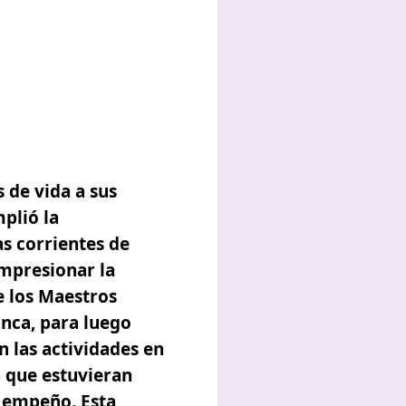
 de vida a sus
mplió la
as corrientes de
impresionar la
e los Maestros
anca
, para luego
n las actividades en
 que estuvieran
l empeño. Esta