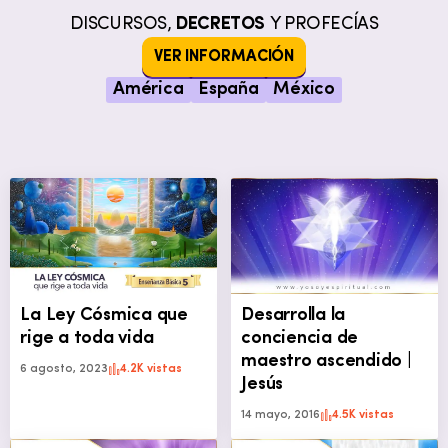
DISCURSOS,
DECRETOS
Y PROFECÍAS
VER INFORMACIÓN
América
España
México
La Ley Cósmica que
Desarrolla la
rige a toda vida
conciencia de
maestro ascendido |
6 agosto, 2023
4.2K vistas
Jesús
14 mayo, 2016
4.5K vistas