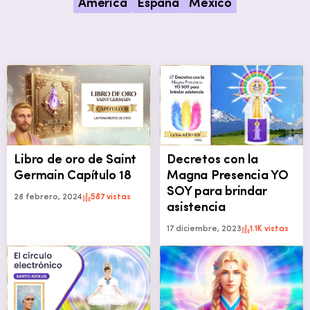
América
España
México
Libro de oro de Saint
Decretos con la
Germain Capítulo 18
Magna Presencia YO
SOY para brindar
28 febrero, 2024
587 vistas
asistencia
17 diciembre, 2023
1.1K vistas