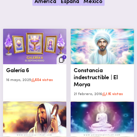
América
España
México
1
Galería 6
Constancia
indestructible | El
16 mayo, 2025
604 vistas
Morya
21 febrero, 2016
1.1K vistas