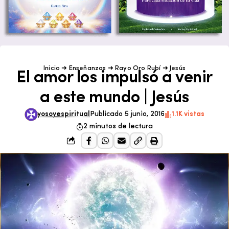
Inicio
➜
Enseñanzas
➜
Rayo Oro Rubí
➜
Jesús
El amor los impulsó a venir
a este mundo | Jesús
yosoyespiritual
Publicado 5 junio, 2016
1.1K vistas
2 minutos de lectura