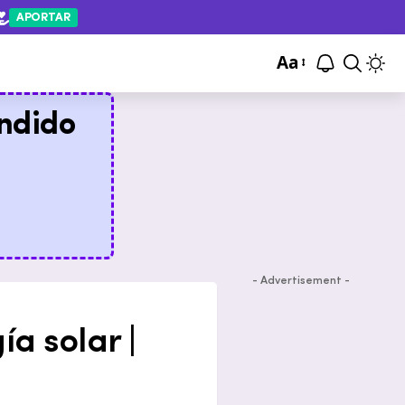
APORTAR
Aa
ndido
- Advertisement -
ía solar |