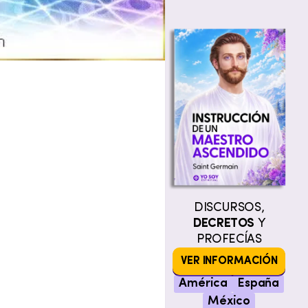
DISCURSOS,
DECRETOS
Y
PROFECÍAS
VER INFORMACIÓN
América
España
México