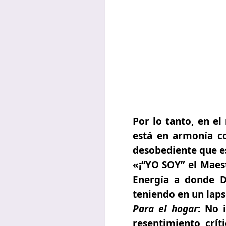
Por lo tanto, en e
está en armonía c
desobediente que es
«¡“YO SOY” el Maes
Energía a donde D
teniendo en un laps
Para el hogar
:
No im
resentimiento, crít