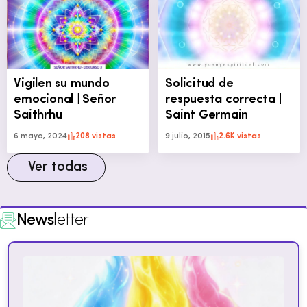
Vigilen su mundo
Solicitud de
emocional | Señor
respuesta correcta |
Saithrhu
Saint Germain
6 mayo, 2024
208 vistas
9 julio, 2015
2.6K vistas
Ver todas
News
letter