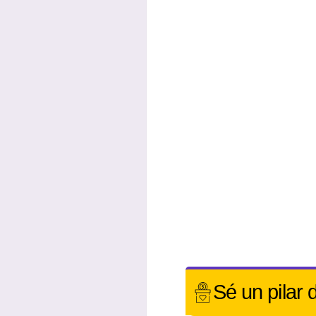
Sé un
pilar 