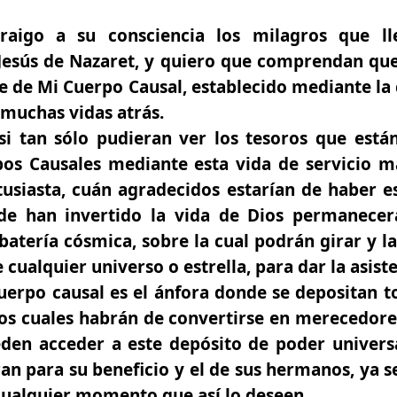
raigo a su consciencia los milagros que l
esús de Nazaret, y quiero que comprendan que
 de Mi Cuerpo Causal, establecido mediante la c
muchas vidas atrás.
 si tan sólo pudieran ver los tesoros que est
pos Causales mediante esta vida de servicio ma
tusiasta, cuán agradecidos estarían de haber 
nde han invertido la vida de Dios permanece
tería cósmica, sobre la cual podrán girar y la
 cualquier universo o estrella, para dar la asist
erpo causal es el ánfora donde se depositan t
los cuales habrán de convertirse en merecedore
den acceder a este depósito de poder univers
an para su beneficio y el de sus hermanos, ya 
cualquier momento que así lo deseen.