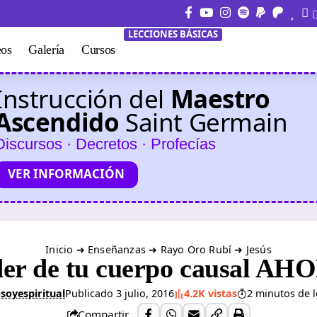
LECCIONES BÁSICAS
eos
Galería
Cursos
Instrucción del
Maestro
Ascendido
Saint Germain
Discursos · Decretos · Profecías
VER INFORMACIÓN
Inicio
➜
Enseñanzas
➜
Rayo Oro Rubí
➜
Jesús
der de tu cuerpo causal AHO
soyespiritual
Publicado 3 julio, 2016
4.2K vistas
2 minutos de l
Compartir