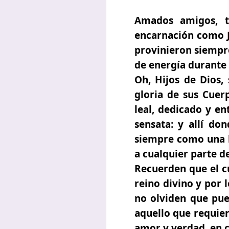
Amados amigos, t
encarnación como J
provinieron siempre
de energía durante 
Oh, Hijos de Dios,
gloria de sus Cuer
leal, dedicado y en
sensata: y allí do
siempre como una ba
a cualquier parte de
Recuerden que el cu
reino divino y por 
no olviden que pue
aquello que requier
amor y verdad, en 