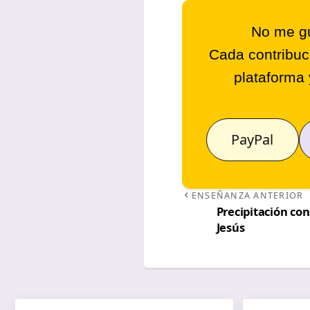
No me gu
Cada contribuc
plataforma 
PayPal
ENSEÑANZA ANTERIOR
Precipitación con
Jesús