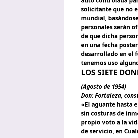
auto controlada par
solicitante que no e
mundial, basándose 
personales serán o
de que dicha persona
en una fecha poster
desarrollado en el 
tenemos uso alguno
LOS SIETE DON
(Agosto
de
1954
)
Don:
Fortaleza,
cons
«El aguante hasta el
sin costuras de inmo
propio voto a la vid
de servicio, en Cua