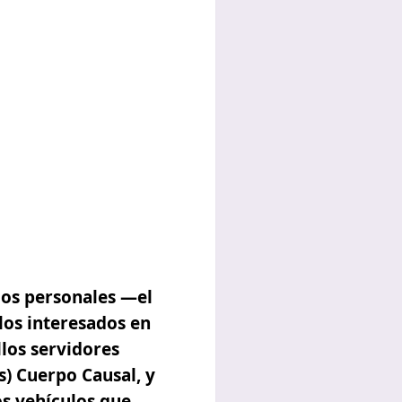
gos personales —el
 los interesados en
llos servidores
s)
Cuerpo Causal,
y
os vehículos que