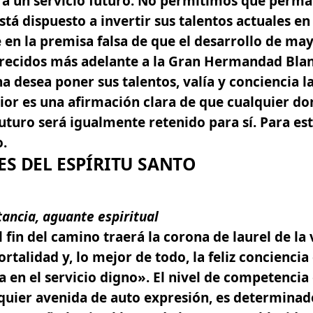
a un servicio futuro.
No permitimos que perma
stá dispuesto a invertir sus talentos actuales en
en la premisa falsa de que el desarrollo de ma
frecidos más adelante a la Gran Hermandad Bla
 desea poner sus talentos, valía y conciencia la
ior es una afirmación clara de que cualquier do
futuro será igualmente retenido para sí. Para es
.
ES DEL ESPÍRITU SANTO
tancia,
aguante
espiritual
 fin del camino traerá la corona de laurel de la v
rtalidad y, lo mejor de todo, la feliz conciencia 
a en el servicio digno».
El nivel de competencia 
lquier avenida de auto expresión, es determinad