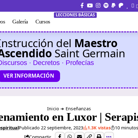
LECCIONES BÁSICAS
eos
Galería
Cursos
Instrucción del
Maestro
Ascendido
Saint Germain
Discursos · Decretos · Profecías
VER INFORMACIÓN
Inicio
➜
Enseñanzas
enamiento en Luxor | Serapi
spiritual
Publicado 22 septiembre, 2023
1.3K vistas
10 minutos
Compartir