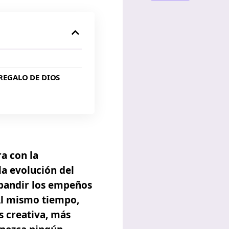
 REGALO DE DIOS
ra con la
la evolución del
xpandir los empeños
l mismo tiempo,
 creativa, más