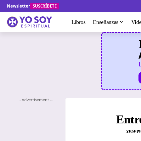
Newsletter
SUSCRÍBETE
Libros
Enseñanzas
Vid
- Advertisement --
Entr
yosoye