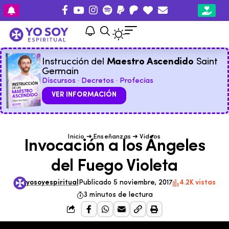
Instrucción del
Maestro Ascendido
Saint
Germain
Discursos · Decretos · Profecías
VER INFORMACIÓN
Inicio
➜
Enseñanzas
➜
Videos
Invocación a los Ángeles
del Fuego Violeta
yosoyespiritual
Publicado 5 noviembre, 2017
4.2K vistas
3 minutos de lectura