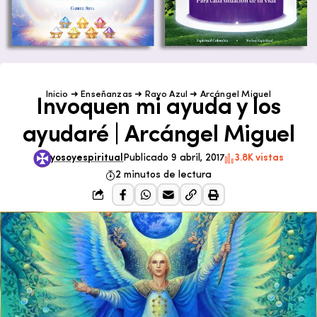
Inicio
➜
Enseñanzas
➜
Rayo Azul
➜
Arcángel Miguel
Invoquen mi ayuda y los
ayudaré | Arcángel Miguel
yosoyespiritual
Publicado 9 abril, 2017
3.8K vistas
2 minutos de lectura