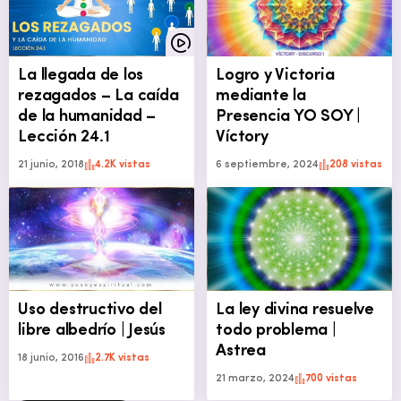
La llegada de los
Logro y Victoria
rezagados – La caída
mediante la
de la humanidad –
Presencia YO SOY |
Lección 24.1
Víctory
21 junio, 2018
4.2K vistas
6 septiembre, 2024
208 vistas
Uso destructivo del
La ley divina resuelve
libre albedrío | Jesús
todo problema |
Astrea
18 junio, 2016
2.7K vistas
21 marzo, 2024
700 vistas