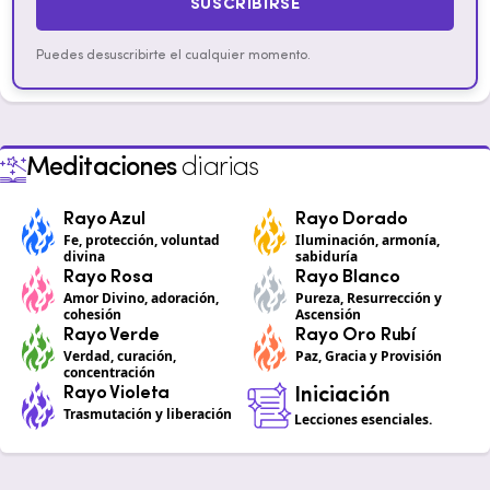
SUSCRIBIRSE
Puedes desuscribirte el cualquier momento.
Meditaciones
diarias
Rayo Azul
Rayo Dorado
Fe, protección, voluntad
Iluminación, armonía,
divina
sabiduría
Rayo Rosa
Rayo Blanco
Amor Divino, adoración,
Pureza, Resurrección y
cohesión
Ascensión
Rayo Verde
Rayo Oro Rubí
Verdad, curación,
Paz, Gracia y Provisión
concentración
Rayo Violeta
Iniciación
Trasmutación y liberación
Lecciones esenciales.