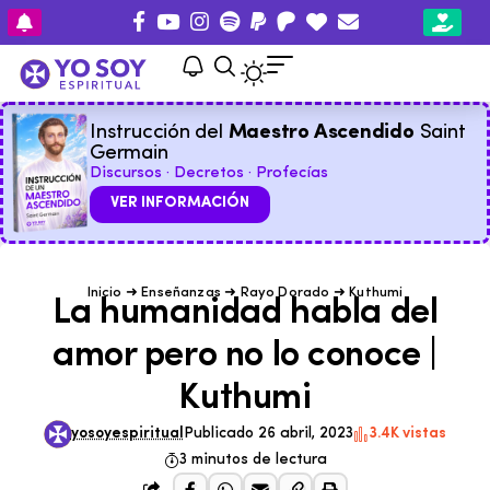
Instrucción del
Maestro Ascendido
Saint
Germain
Discursos · Decretos · Profecías
VER INFORMACIÓN
Inicio
➜
Enseñanzas
➜
Rayo Dorado
➜
Kuthumi
La humanidad habla del
amor pero no lo conoce |
Kuthumi
yosoyespiritual
Publicado 26 abril, 2023
3.4K vistas
3 minutos de lectura