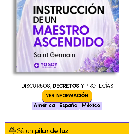
DISCURSOS,
DECRETOS
Y PROFECÍAS
VER INFORMACIÓN
América
España
México
Sé un
pilar de luz