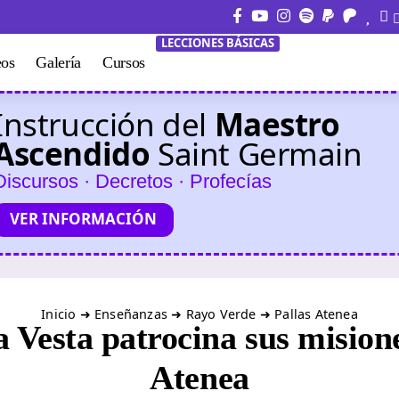
LECCIONES BÁSICAS
eos
Galería
Cursos
Instrucción del
Maestro
Ascendido
Saint Germain
Discursos · Decretos · Profecías
VER INFORMACIÓN
Inicio
➜
Enseñanzas
➜
Rayo Verde
➜
Pallas Atenea
Vesta patrocina sus misione
Atenea