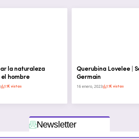
ar la naturaleza
Querubina Lovelee | S
n el hombre
Germain
3
16 enero, 2023
1.1K vistas
1.1K vistas
News
letter