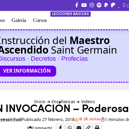
LECCIONES BÁSICAS
eos
Galería
Cursos
Instrucción del
Maestro
Ascendido
Saint Germain
Discursos · Decretos · Profecías
VER INFORMACIÓN
Inicio
➜
Enseñanzas
➜
Videos
 INVOCACIÓN – Poderosa
Publicado 27 febrero, 2018
1 minutos de
18.3K vistas
yespiritual
Compartir