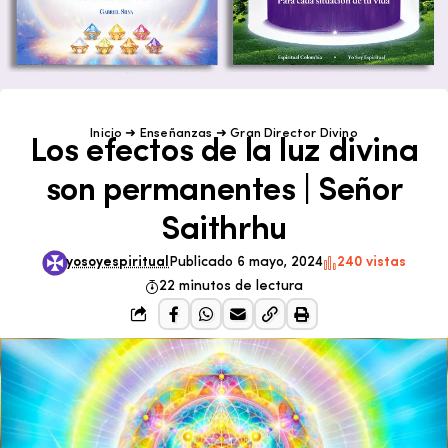
Inicio
➜
Enseñanzas
➜
Gran Director Divino
Los efectos de la luz divina
son permanentes | Señor
Saithrhu
yosoyespiritual
Publicado 6 mayo, 2024
240 vistas
22 minutos de lectura