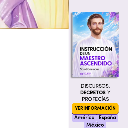
DISCURSOS,
DECRETOS
Y
PROFECÍAS
VER INFORMACIÓN
América
España
México