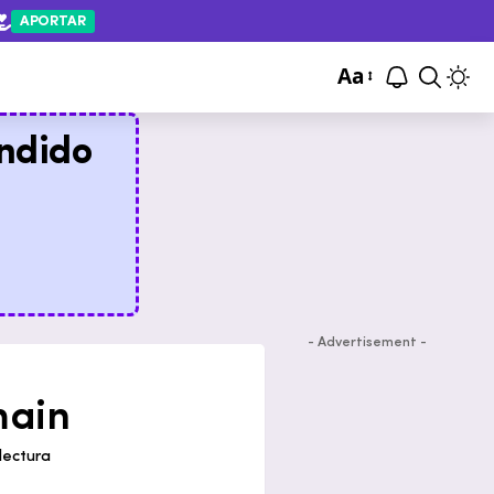
APORTAR
Aa
ndido
- Advertisement -
main
lectura