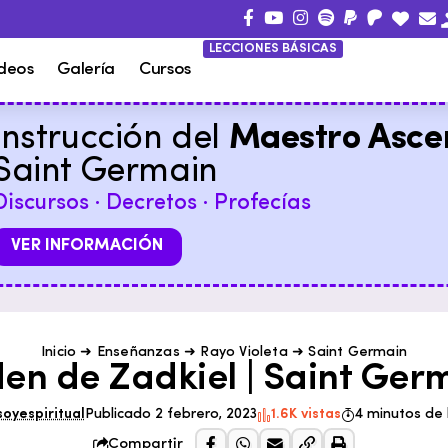
LECCIONES BÁSICAS
deos
Galería
Cursos
Instrucción del
Maestro Asce
Saint Germain
Discursos · Decretos · Profecías
VER INFORMACIÓN
Inicio
➜
Enseñanzas
➜
Rayo Violeta
➜
Saint Germain
en de Zadkiel | Saint Ger
soyespiritual
Publicado 2 febrero, 2023
1.6K vistas
4 minutos de 
Compartir