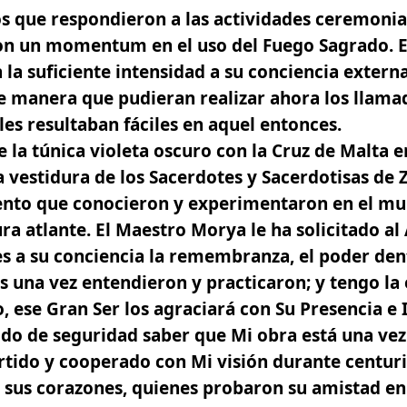
os que respondieron a las actividades ceremonia
on un momentum en el uso del Fuego Sagrado. 
 la suficiente intensidad a su conciencia exter
de manera que pudieran realizar ahora los llama
es resultaban fáciles en aquel entonces.
de la túnica violeta oscuro con la Cruz de Malta
la vestidura de los Sacerdotes y Sacerdotisas de 
iento que conocieron y experimentaron en el mu
ura atlante. El Maestro Morya le ha solicitado al
es a su conciencia la remembranza, el poder de
 una vez entendieron y practicaron; y tengo la
o,
ese Gran Ser los agraciará con Su Presencia e 
ido de seguridad saber que Mi obra está una ve
ido y cooperado con Mi visión durante centuria
 sus corazones, quienes probaron su amistad en