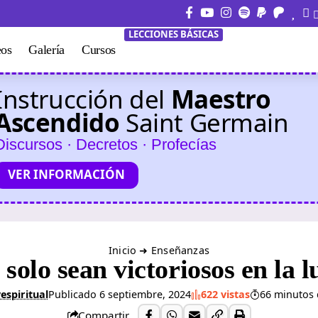
LECCIONES BÁSICAS
eos
Galería
Cursos
Instrucción del
Maestro
Ascendido
Saint Germain
Discursos · Decretos · Profecías
VER INFORMACIÓN
Inicio
➜
Enseñanzas
solo sean victoriosos en la l
espiritual
Publicado 6 septiembre, 2024
622 vistas
66 minutos 
Compartir