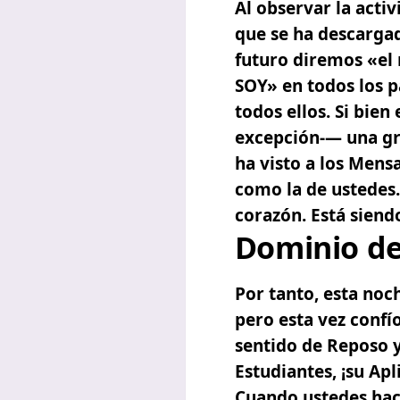
Al observar la acti
que se ha descargad
futuro diremos «el
SOY» en todos los p
todos ellos. Si bie
excepción-— una gra
ha visto a los Mensa
como la de ustedes.
corazón. Está siend
Dominio de
Por tanto, esta no
pero esta vez confí
sentido de Reposo 
Estudiantes, ¡su Ap
Cuando ustedes hace