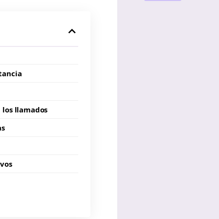
tancia
 los llamados
as
ivos