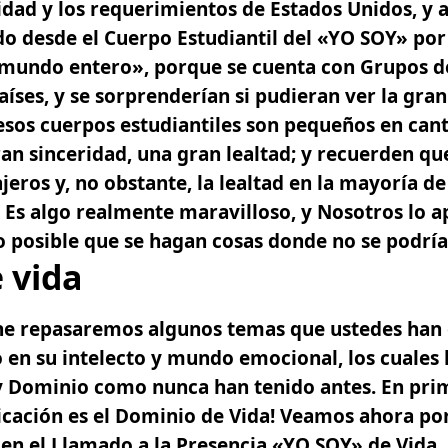
vidad y los requerimientos de Estados Unidos, y 
o desde el Cuerpo Estudiantil del «YO SOY» por 
 mundo entero», porque se cuenta con Grupos d
aíses, y se sorprenderían si pudieran ver la gran
n esos cuerpos estudiantiles son pequeños en cant
n sinceridad, una gran lealtad; y recuerden que
jeros y, no obstante, la lealtad en la mayoría de
 Es algo realmente maravilloso, y Nosotros lo 
o posible que se hagan cosas donde no se podrí
 vida
che repasaremos algunos temas que ustedes han
o en su intelecto y mundo emocional, los cuales 
y Dominio como nunca han tenido antes. En pri
licación es el Dominio de Vida! Veamos ahora por
n el Llamado a la Presencia «YO SOY» de Vida,