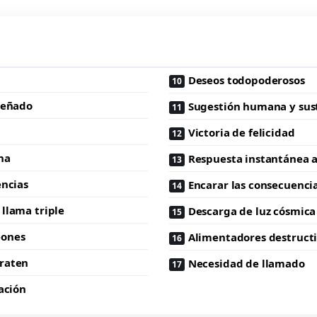
Deseos todopoderosos
señado
Sugestión humana y sus
Victoria de felicidad
na
Respuesta instantánea a
encias
Encarar las consecuenci
llama triple
Descarga de luz cósmica
eones
Alimentadores destruct
raten
Necesidad de llamado
cación