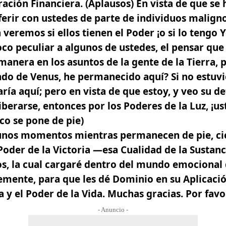
ración Financiera. (Aplausos) En vista de que se
ferir con ustedes de parte de individuos malign
a veremos si ellos tienen el Poder ¡o si lo tengo 
co peculiar a algunos de ustedes, el pensar que
manera en los asuntos de la gente de la Tierra, 
do de Venus, he permanecido aquí? Si no estuvi
taría aquí; pero en vista de que estoy, y veo su 
iberarse, entonces por los Poderes de la Luz, ¡us
co se pone de pie)
unos momentos mientras permanecen de pie, cier
Poder de la Victoria —esa Cualidad de la Sustanc
s, la cual cargaré dentro del mundo emocional 
mente, para que les dé Dominio en su Aplicació
a y el Poder de la Vida. Muchas gracias. Por favo
- Anuncio -