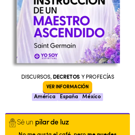
DISCURSOS,
DECRETOS
Y PROFECÍAS
VER INFORMACIÓN
América
España
México
Sé un
pilar de luz
No me gusta el café, pero
me puedes