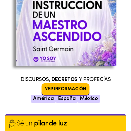
DISCURSOS,
DECRETOS
Y PROFECÍAS
VER INFORMACIÓN
América
España
México
Sé un
pilar de luz