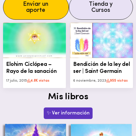
Enviar un
Tienda y
aporte
Cursos
Elohim Ciclópea –
Bendición de la ley del
Rayo de la sanación
ser | Saint Germain
17 julio, 2015
4.8K vistas
6 noviembre, 2023
955 vistas
Mis libros
✨ Ver información