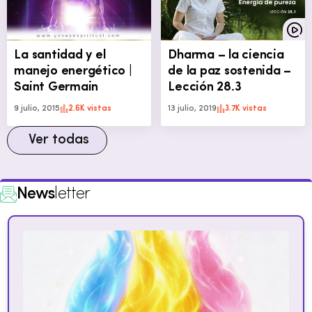
La santidad y el
Dharma – la ciencia
manejo energético |
de la paz sostenida –
Saint Germain
Lección 28.3
9 julio, 2015
2.6K vistas
13 julio, 2019
3.7K vistas
Ver todas
News
letter