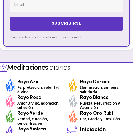
SUSCRIBIRSE
Puedes desuscribirte el cualquier momento.
Meditaciones
diarias
Rayo Azul
Rayo Dorado
Fe, protección, voluntad
Iluminación, armonía,
divina
sabiduría
Rayo Rosa
Rayo Blanco
Amor Divino, adoración,
Pureza, Resurrección y
cohesión
Ascensión
Rayo Verde
Rayo Oro Rubí
Verdad, curación,
Paz, Gracia y Provisión
concentración
Rayo Violeta
Iniciación