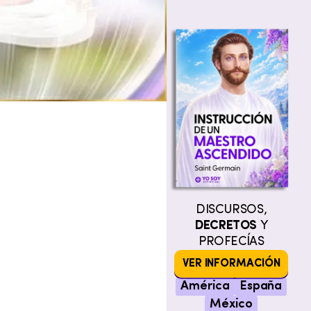
DISCURSOS,
DECRETOS
Y
PROFECÍAS
VER INFORMACIÓN
América
España
México