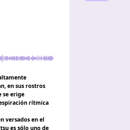
 altamente
n, en sus rostros
 se erige
espiración
rítmica
en versados en el
itsu
es sólo uno de