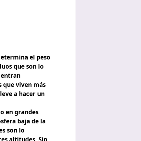
determina el peso
iduos que son lo
uentran
s que viven más
lleve a hacer un
lo en grandes
sfera baja de la
es son lo
s altitudes. Sin