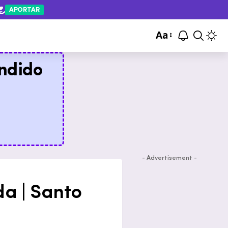
APORTAR
Aa
ndido
- Advertisement -
a | Santo