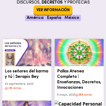
DISCURSOS,
DECRETOS
Y PROFECÍAS
VER INFORMACIÓN
América
España
México
Los señores del karma
Pallas Atenea
y tú | Serapis Bey
Completo |
Enseñanzas, Decretos,
22 septiembre, 2023
Invocaciones
1.3K vistas
5 mayo, 2025
368 vistas