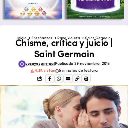
Inicio
➜
Enseñanzas
➜
Rayo Violeta
➜
Saint Germain
Chisme, crítica y juicio |
Saint Germain
yosoyespiritual
Publicado 29 noviembre, 2015
4.3K vistas
5 minutos de lectura