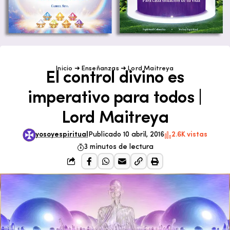
Inicio
➜
Enseñanzas
➜
Lord Maitreya
El control divino es
imperativo para todos |
Lord Maitreya
yosoyespiritual
Publicado 10 abril, 2016
2.6K vistas
3 minutos de lectura