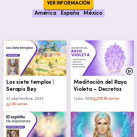
VER INFORMACIÓN
América
España
México
Los siete templos |
Meditación del Rayo
Serapis Bey
Violeta – Decretos
22 septiembre, 2023
1 julio, 2015
278.3K vistas
1.3K vistas