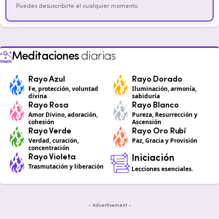
Puedes desuscribirte el cualquier momento.
Meditaciones
diarias
Rayo Azul
Rayo Dorado
Fe, protección, voluntad
Iluminación, armonía,
divina
sabiduría
Rayo Rosa
Rayo Blanco
Amor Divino, adoración,
Pureza, Resurrección y
cohesión
Ascensión
Rayo Verde
Rayo Oro Rubí
Verdad, curación,
Paz, Gracia y Provisión
concentración
Rayo Violeta
Iniciación
Trasmutación y liberación
Lecciones esenciales.
- Advertisement -